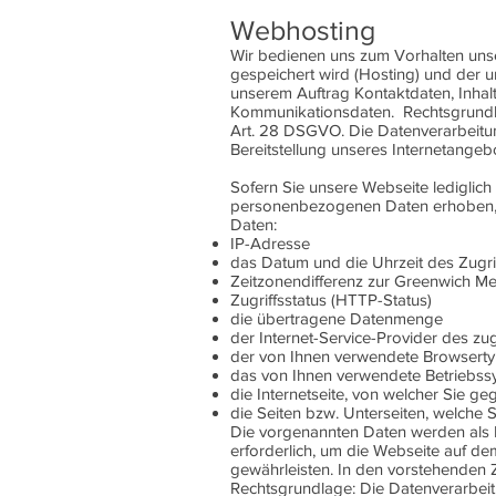
Webhosting
Wir bedienen uns zum Vorhalten unse
gespeichert wird (Hosting) und der un
unserem Auftrag Kontaktdaten, Inha
Kommunikationsdaten. Rechtsgrundlag
Art. 28 DSGVO. Die Datenverarbeitung
Bereitstellung unseres Internetangebot
Sofern Sie unsere Webseite lediglich
personenbezogenen Daten erhoben, d
Daten:
IP-Adresse
das Datum und die Uhrzeit des Zugrif
Zeitzonendifferenz zur Greenwich M
Zugriffsstatus (HTTP-Status)
die übertragene Datenmenge
der Internet-Service-Provider des z
der von Ihnen verwendete Browsert
das von Ihnen verwendete Betriebss
die Internetseite, von welcher Sie ge
die Seiten bzw. Unterseiten, welche S
Die vorgenannten Daten werden als Lo
erforderlich, um die Webseite auf de
gewährleisten. In den vorstehenden Z
Rechtsgrundlage: Die Datenverarbeitu