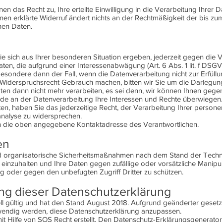
 das Recht zu, Ihre erteilte Einwilligung in die Verarbeitung Ihrer D
en erklärte Widerruf ändert nichts an der Rechtmäßigkeit der bis zum
nen Daten.
e sich aus Ihrer besonderen Situation ergeben, jederzeit gegen die 
, die aufgrund einer Interessenabwägung (Art. 6 Abs. 1 lit. f DSGVO
besondere dann der Fall, wenn die Datenverarbeitung nicht zur Erfüll
em Widerspruchsrecht Gebrauch machen, bitten wir Sie um die Darlegu
n dann nicht mehr verarbeiten, es sei denn, wir können Ihnen gege
e an der Datenverarbeitung Ihre Interessen und Rechte überwiegen
, haben Sie das jederzeitige Recht, der Verarbeitung Ihrer perso
nalyse zu widersprechen.
 an die oben angegebene Kontaktadresse des Verantwortlichen.
en
nd organisatorische Sicherheitsmaßnahmen nach dem Stand der Techn
einzuhalten und Ihre Daten gegen zufällige oder vorsätzliche Manipul
ng oder gegen den unbefugten Zugriff Dritter zu schützen.
ung dieser Datenschutzerklärung
ll gültig und hat den Stand August 2018. Aufgrund geänderter gesetz
endig werden, diese Datenschutzerklärung anzupassen.
it Hilfe von
SOS Recht
erstellt.
Den Datenschutz-Erklärungsgenerator 