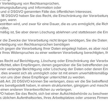
 Verteidigung von Rechtsansprüchen,
Meinungsäußerung und Information oder
 c und d DSGVO genannten Fälle des öffentlichen Interesses.
. 18 DSGVO haben Sie das Recht, die Einschränkung der Verarbeitung
ngen, wenn
stritten wird, und zwar für eine Dauer, die es uns ermöglicht, die Rich
rüfen,
tmäßig ist, Sie aber deren Löschung ablehnen und stattdessen die Ei
 die Zwecke der Verarbeitung nicht länger benötigen, Sie die Daten
teidigung von Rechtsansprüchen benötigen
 gegen die Verarbeitung Ihrer Daten eingelegt haben, es aber noch 
tz Ihres Widerspruches zu einer weiteren Verarbeitung berechtigten, I
 das Recht auf Berichtigung, Löschung oder Einschränkung der Verar
pflichtet, allen Empfängern, denen gegenüber die Sie betreffenden
Ihnen verlangte Berichtigung oder Löschung der Daten oder deren Ei
n, dies erweist sich als unmöglich oder ist mit einem unverhältnismäß
 von uns über diese Empfänger unterrichtet zu werden.
äß Art. 20 DSGVO können Sie verlangen, dass wir die Sie betreffen
s bereitgestellt haben, in einem strukturierten, gängigen und masc
 einen anderen Verantwortlichen zu verlangen.
 haben Sie das Recht, sich bei einer Aufsichtsbehörde zu beschwer
es üblichen Aufenthaltsortes, Ihres Arbeitsplatzes oder unseres Firme