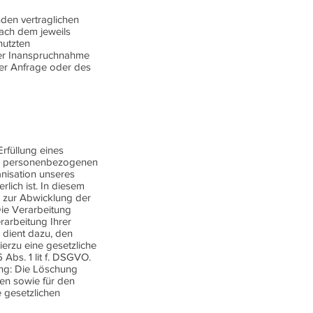
den vertraglichen
nach dem jeweils
nutzten
der Inanspruchnahme
rer Anfrage oder des
rfüllung eines
er personenbezogenen
nisation unseres
lich ist. In diesem
r zur Abwicklung der
Die Verarbeitung
arbeitung Ihrer
 dient dazu, den
ierzu eine gesetzliche
 Abs. 1 lit f. DSGVO.
ung: Die Löschung
ten sowie für den
 gesetzlichen