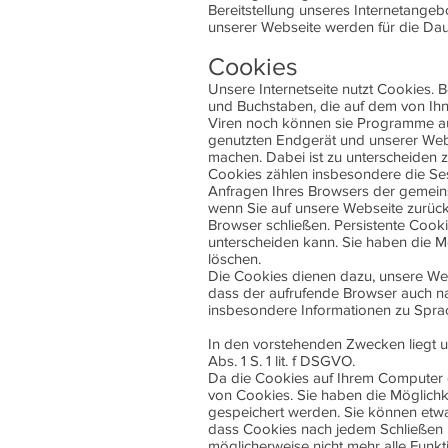
Bereitstellung unseres Internetangebo
unserer Webseite werden für die Da
Cookies
Unsere Internetseite nutzt Cookies. 
und Buchstaben, die auf dem von Ih
Viren noch können sie Programme au
genutzten Endgerät und unserer Webse
machen. Dabei ist zu unterscheiden 
Cookies zählen insbesondere die Ses
Anfragen Ihres Browsers der gemein
wenn Sie auf unsere Webseite zurüc
Browser schließen. Persistente Cook
unterscheiden kann. Sie haben die Mö
löschen.
Die Cookies dienen dazu, unsere Webs
dass der aufrufende Browser auch na
insbesondere Informationen zu Sprac
In den vorstehenden Zwecken liegt un
Abs. 1 S. 1 lit. f DSGVO.
Da die Cookies auf Ihrem Computer g
von Cookies. Sie haben die Möglichke
gespeichert werden. Sie können etwa
dass Cookies nach jedem Schließen I
möglicherweise nicht mehr alle Funkt