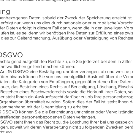
ung
enbezogenen Daten, sobald der Zweck der Speicherung erreicht ist od
rfolgt nur, wenn uns dies durch nationale oder europäische Vorschr
r Daten erfolgt in diesem Fall dann, wenn die in den jeweiligen Vors
ufen ist, es sei denn wir benötigen Ihre Daten zur Erfüllung eines zw
 dies zur Geltendmachung, Ausübung oder Verteidigung von Rechts
r DSGVO
folgend aufgeführten Rechte zu, die Sie jederzeit bei dem in Ziffer 1
antwortlichen geltend machen können:
h Art. 15 DSGVO eine Bestätigung darüber verlangen, ob und welch
rüber hinaus können Sie von uns unentgeltlich Auskunft über die Ver
aten, die Kategorien von Empfängern, gegenüber denen Ihre Daten 
auer, das Bestehen eines Rechts auf Berichtigung, Löschung, Einsch
Bestehen eines Beschwerderechts sowie die Herkunft ihrer Daten, sof
er steht Ihnen ein Auskunftsrecht darüber zu, ob Ihre personenbezo
Organisation übermittelt wurden. Sofern dies der Fall ist, steht Ihnen 
sammenhang mit der Übermittlung zu erhalten.
16 DSGVO können Sie die Berichtigung unrichtiger oder Vervollständi
betreffenden personenbezogenen Daten verlangen.
SGVO steht Ihnen das Recht zu, die Löschung Ihrer bei uns gespeich
en, soweit wir deren Verarbeitung nicht zu folgenden Zwecken benö
chtung,