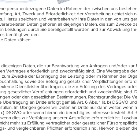
agene personenbezogene Daten im Rahmen der zwischen uns bestehen
fang, Art, Zweck und Erforderlichkeit der Verarbeitung richtet sich 
. Hierzu speichern und verarbeiten wir Ihre Daten in den von uns ge
erarbeiteten Daten gehören all diejenigen Daten, die zum Zwecke 
hen Leistungen durch Sie bereitgestellt wurden und zur Abwicklung Ih
es benötigt werden.
e Daten zählen:
 diejenigen Daten, die zur Beantwortung von Anfragen und/oder zur E
en Vertrages erforderlich und zweckmäßig sind. Eine Weitergabe d
ies zum Zwecke der Erbringung der Leistung oder im Rahmen der Orga
uchhaltung sowie der Befolgung gesetzlicher Verpflichtungen erforder
externe Dienstleister übertragen, die zur Erfüllung des Vertrages ode
ng gesetzlicher Verpflichtungen erforderlich und zweckmäßig sind. 
ungen oder den gesetzlichen Bestimmungen. Rechtsgrundlage: Die Ver
bertragung an Dritte erfolgt gemäß Art. 6 Abs. 1 lit. b) DSGVO und
füllen. Im Übrigen geben wir Daten an Dritte nur dann weiter, wenn h
it. c) DSGVO oder wenn hieran ein berechtigtes Interesse besteht, Art. 6
l, wenn dies zur Verfolgung unserer Ansprüche erforderlich ist. Lösch
nicht mehr zu Erfüllung vertraglicher oder gesetzlicher Fürsorgepflich
 und vergleichbaren Pflichten erforderlich sind. Hiervon bleiben die