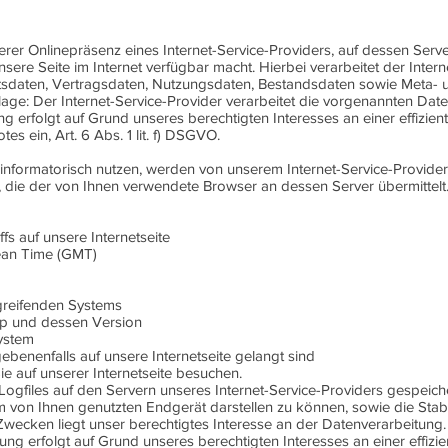
rer Onlinepräsenz eines Internet-Service-Providers, auf dessen Serv
sere Seite im Internet verfügbar macht. Hierbei verarbeitet der Intern
ltsdaten, Vertragsdaten, Nutzungsdaten, Bestandsdaten sowie Meta- 
e: Der Internet-Service-Provider verarbeitet die vorgenannten Date
 erfolgt auf Grund unseres berechtigten Interesses an einer effizien
es ein, Art. 6 Abs. 1 lit. f) DSGVO.
 informatorisch nutzen, werden von unserem Internet-Service-Provider
ie der von Ihnen verwendete Browser an dessen Server übermittelt.
fs auf unsere Internetseite
ean Time (GMT)
ugreifenden Systems
yp und dessen Version
ystem
gebenenfalls auf unsere Internetseite gelangt sind
ie auf unserer Internetseite besuchen.
gfiles auf den Servern unseres Internet-Service-Providers gespeicher
m von Ihnen genutzten Endgerät darstellen zu können, sowie die Stabil
wecken liegt unser berechtigtes Interesse an der Datenverarbeitung.
ng erfolgt auf Grund unseres berechtigten Interesses an einer effizi