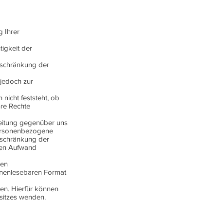
 Ihrer
tigkeit der
nschränkung der
 jedoch zur
nicht feststeht, ob
hre Rechte
beitung gegenüber uns
 personenbezogene
nschränkung der
igen Aufwand
den
hinenlesebaren Format
en. Hierfür können
nsitzes wenden.