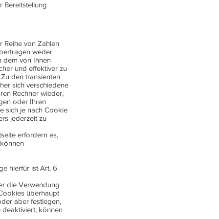
r Bereitstellung
er Reihe von Zahlen
übertragen weder
en dem von Ihnen
her und effektiver zu
 Zu den transienten
her sich verschiedene
ren Rechner wieder,
gen oder Ihren
e sich je nach Cookie
rs jederzeit zu
seite erfordern es,
s können
hierfür ist Art. 6
ber die Verwendung
b Cookies überhaupt
der aber festlegen,
deaktiviert, können