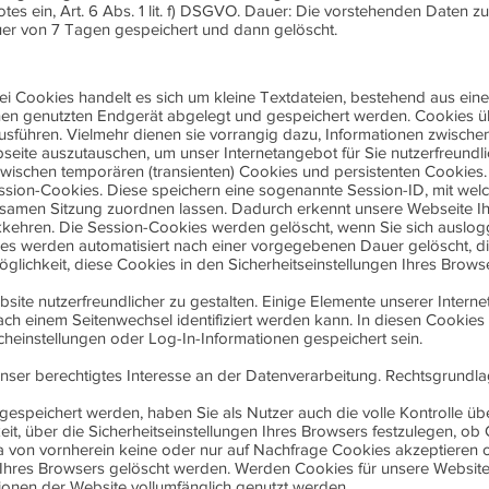
tes ein, Art. 6 Abs. 1 lit. f) DSGVO. Dauer: Die vorstehenden Daten zu
uer von 7 Tagen gespeichert und dann gelöscht.
Bei Cookies handelt es sich um kleine Textdateien, bestehend aus ein
nen genutzten Endgerät abgelegt und gespeichert werden. Cookies 
sführen. Vielmehr dienen sie vorrangig dazu, Informationen zwisch
ite auszutauschen, um unser Internetangebot für Sie nutzerfreundlic
zwischen temporären (transienten) Cookies und persistenten Cookies.
sion-Cookies. Diese speichern eine sogenannte Session-ID, mit welc
samen Sitzung zuordnen lassen. Dadurch erkennt unsere Webseite Ih
kkehren. Die Session-Cookies werden gelöscht, wenn Sie sich auslog
ies werden automatisiert nach einer vorgegebenen Dauer gelöscht, di
glichkeit, diese Cookies in den Sicherheitseinstellungen Ihres Browse
ite nutzerfreundlicher zu gestalten. Einige Elemente unserer Internet
ch einem Seitenwechsel identifiziert werden kann. In diesen Cookie
heinstellungen oder Log-In-Informationen gespeichert sein.
ser berechtigtes Interesse an der Datenverarbeitung. Rechtsgrundlage 
espeichert werden, haben Sie als Nutzer auch die volle Kontrolle ü
it, über die Sicherheitseinstellungen Ihres Browsers festzulegen, o
 von vornherein keine oder nur auf Nachfrage Cookies akzeptieren o
hres Browsers gelöscht werden. Werden Cookies für unsere Website 
ionen der Website vollumfänglich genutzt werden.