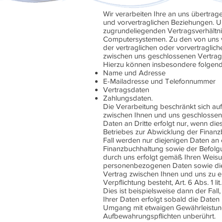
Wir verarbeiten Ihre an uns übertr
und vorvertraglichen Beziehungen. Um
zugrundeliegenden Vertragsverhältnis
Computersystemen. Zu den von uns v
der vertraglichen oder vorvertraglic
zwischen uns geschlossenen Vertrag
Hierzu können insbesondere folgend
Name und Adresse
E-Mailadresse und Telefonnummer
Vertragsdaten
Zahlungsdaten.
Die Verarbeitung beschränkt sich auf
zwischen Ihnen und uns geschlossen
Daten an Dritte erfolgt nur, wenn d
Betriebes zur Abwicklung der Finanzb
Fall werden nur diejenigen Daten an 
Finanzbuchhaltung sowie der Befolgu
durch uns erfolgt gemäß Ihren Weis
personenbezogenen Daten sowie die Ü
Vertrag zwischen Ihnen und uns zu er
Verpflichtung besteht, Art. 6 Abs. 1 l
Dies ist beispielsweise dann der Fal
Ihrer Daten erfolgt sobald die Daten 
Umgang mit etwaigen Gewährleistungs-
Aufbewahrungspflichten unberührt.