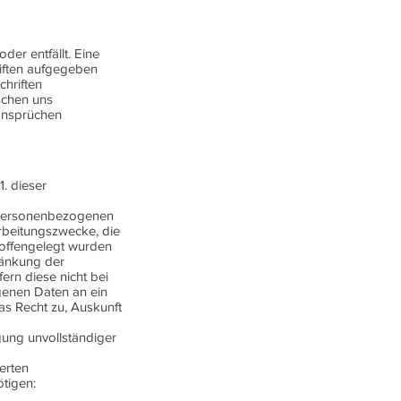
er entfällt. Eine
iften aufgegeben
chriften
ischen uns
ansprüchen
. dieser
e personenbezogenen
arbeitungszwecke, die
offengelegt wurden
ränkung der
ern diese nicht bei
genen Daten an ein
das Recht zu, Auskunft
gung unvollständiger
erten
tigen: